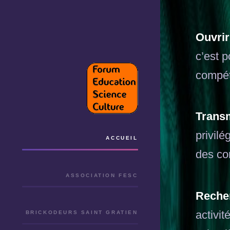
Ouvrir
c’est 
compét
Trans
privil
ACCUEIL
des co
ASSOCIATION FESC
Reche
activi
BRICKODEURS SAINT GRATIEN