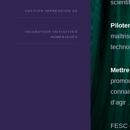
scient
SECTION IMPRESSION 3D
Pilote
INCUBATEUR INITIATIVES
maîtri
NUMÉRIQUES
techno
Mettre
promou
connais
d’agir .
FESC e