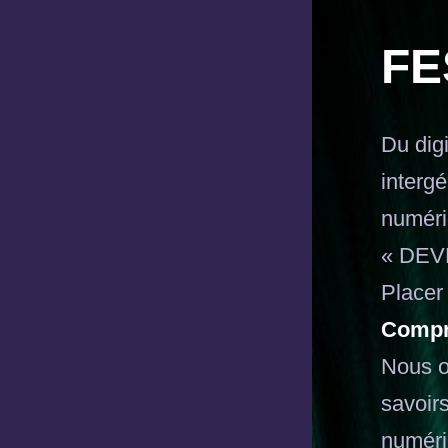
FE
Du digi
intergé
numéri
« DE
Placer
Compr
Nous œ
savoir
numéri