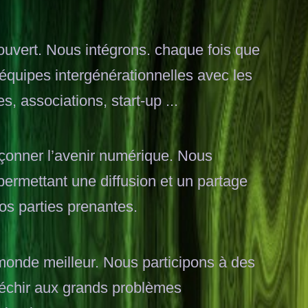
uvert. Nous intégrons. chaque fois que
équipes intergénérationnelles avec les
 associations, start-up ...
açonner l’avenir numérique. Nous
permettant une diffusion et un partage
nos parties prenantes.
monde meilleur. Nous participons à des
léchir aux grands problèmes