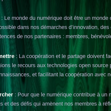
: Le monde du numérique doit être un monde o
possible dans nos démarches d’innovation, des 
ences de nos partenaires : membres, bénévoles,
mettre
: La coopération et le partage doivent f
égions le recours aux technologies open source 
nnaissances, et facilitant la coopération avec 
rcher
: Pour que le numérique contribue à un 
tés et des défis qui amènent nos membres à réf