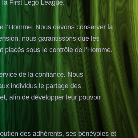
 la First Lego League.
 de l’Homme. Nous devons conserver la
ension, nous garantissons que les
nt placés sous le contrôle de l’Homme.
ervice de la confiance. Nous
ux individus le partage des
et, afin de développer leur pouvoir
soutien des adhérents, ses bénévoles et